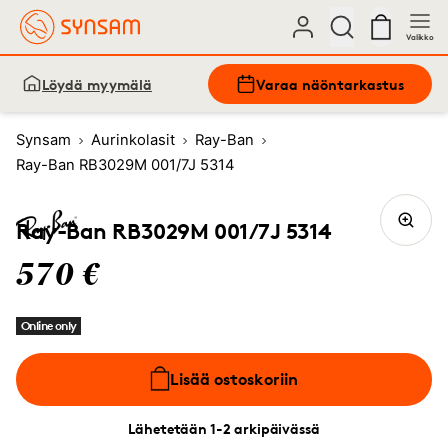
Valikko
Löydä myymälä
Varaa näöntarkastus
Synsam
Aurinkolasit
Ray-Ban
Ray-Ban RB3029M 001/7J 5314
Ray-Ban RB3029M 001/7J 5314
570 €
Online only
Lisää ostoskoriin
Lähetetään 1-2 arkipäivässä