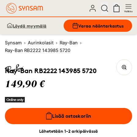
Valikko
Löydä myymälä
Varaa näöntarkastus
Synsam
Aurinkolasit
Ray-Ban
Ray-Ban RB2222 143985 5720
Ray-Ban RB2222 143985 5720
149,90 €
Online only
Lisää ostoskoriin
Lähetetään 1-2 arkipäivässä