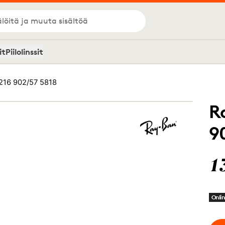
löitä ja muuta sisältöä
it
Piilolinssit
216 902/57 5818
R
9
1
Onlin