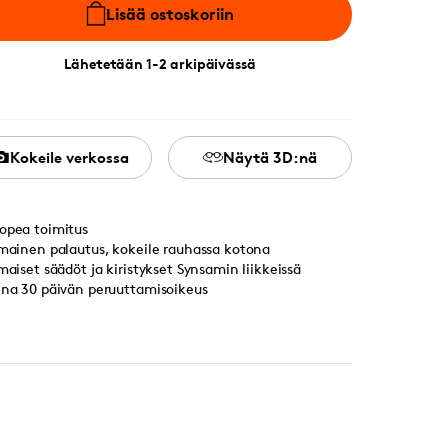
Lisää ostoskoriin
Lähetetään 1-2 arkipäivässä
Kokeile verkossa
Näytä 3D:nä
opea toimitus
lmainen palautus, kokeile rauhassa kotona
lmaiset säädöt ja kiristykset Synsamin liikkeissä
ina 30 päivän peruuttamisoikeus