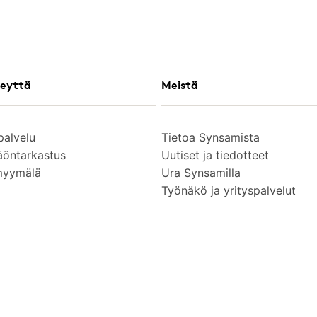
eyttä
Meistä
palvelu
Tietoa Synsamista
äöntarkastus
Uutiset ja tiedotteet
myymälä
Ura Synsamilla
Työnäkö ja yrityspalvelut