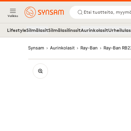
Etsi tuotteita, myymä
Valikko
Lifestyle
Silmälasit
Silmälasilinssit
Aurinkolasit
Urheilulas
Synsam
Aurinkolasit
Ray-Ban
Ray-Ban RB2