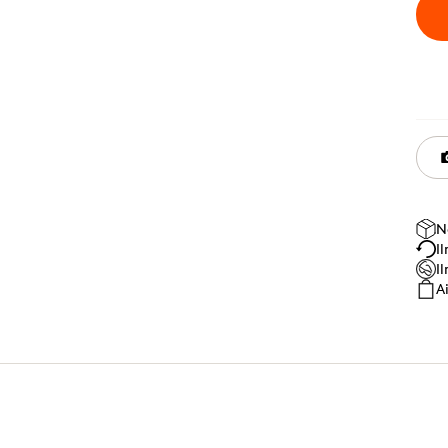
N
I
I
A