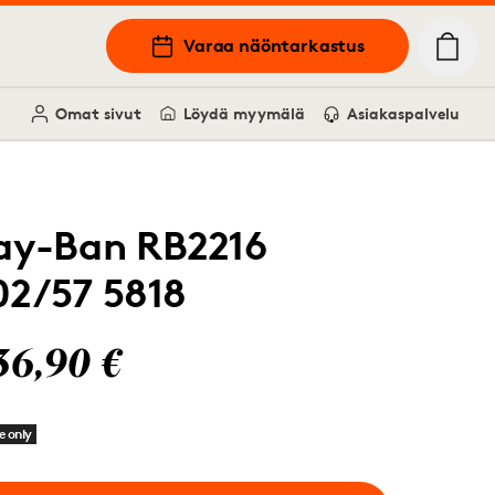
Varaa näöntarkastus
Omat sivut
Löydä myymälä
Asiakaspalvelu
ay-Ban RB2216
02/57 5818
36,90 €
e only