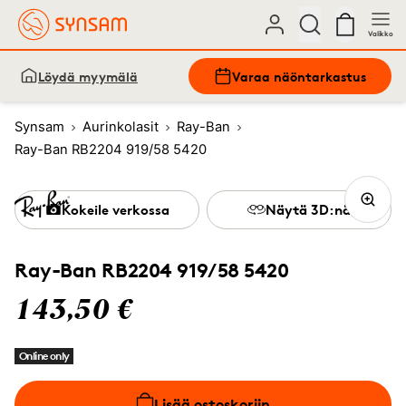
Valikko
Löydä myymälä
Varaa näöntarkastus
Synsam
Aurinkolasit
Ray-Ban
Ray-Ban RB2204 919/58 5420
Kokeile verkossa
Näytä 3D:nä
Ray-Ban RB2204 919/58 5420
143,50 €
Online only
Lisää ostoskoriin