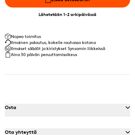
Lähetetään 1-2 arkipäivässä
Nopea toimitus
Ilmainen palautus, kokeile rauhassa kotona
Ilmaiset säädöt ja kiristykset Synsamin liikkeissä
Aina 30 päivän peruuttamisoikeus
Osta
Ota yhteyttä