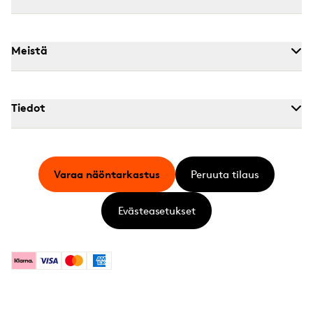
Meistä
Tiedot
Varaa näöntarkastus
Peruuta tilaus
Evästeasetukset
Klarna
Visa
Mastercard
American Express