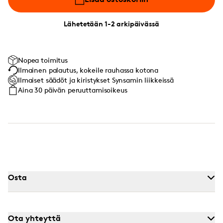
Lähetetään 1-2 arkipäivässä
Nopea toimitus
Ilmainen palautus, kokeile rauhassa kotona
Ilmaiset säädöt ja kiristykset Synsamin liikkeissä
Aina 30 päivän peruuttamisoikeus
Osta
Ota yhteyttä