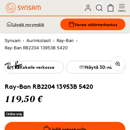
Valikko
Löydä myymälä
Varaa näöntarkastus
Synsam
Aurinkolasit
Ray-Ban
Ray-Ban RB2204 13953B 5420
Kokeile verkossa
Näytä 3D:nä
Ray-Ban RB2204 13953B 5420
119,50 €
Online only
Lisää ostoskoriin