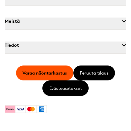
Meistä
Tiedot
Varaa näöntarkastus
Peruuta tilaus
Evästeasetukset
Klarna
Visa
Mastercard
American Express