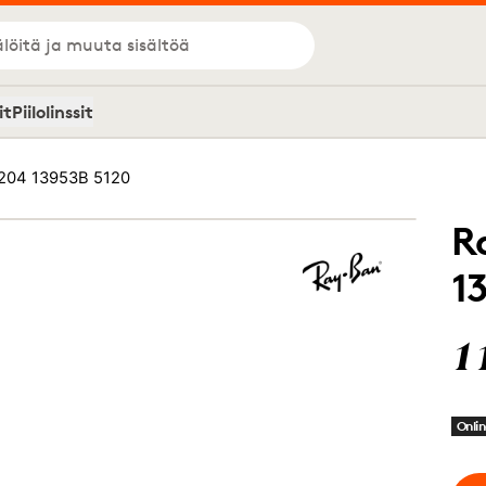
löitä ja muuta sisältöä
it
Piilolinssit
204 13953B 5120
R
1
1
Onlin