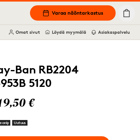
Varaa näöntarkastus
Omat sivut
Löydä myymälä
Asiakaspalvelu
ay-Ban RB2204
3953B 5120
19,50 €
e only
Uutuus