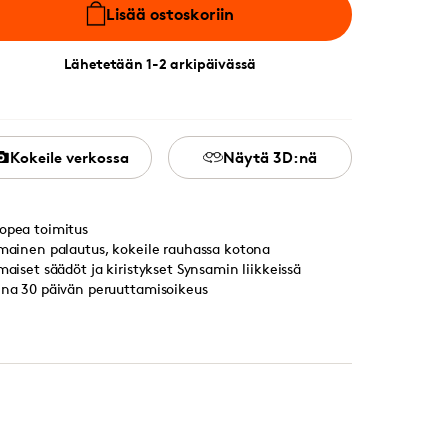
Lisää ostoskoriin
Lähetetään 1-2 arkipäivässä
Kokeile verkossa
Näytä 3D:nä
opea toimitus
lmainen palautus, kokeile rauhassa kotona
lmaiset säädöt ja kiristykset Synsamin liikkeissä
ina 30 päivän peruuttamisoikeus