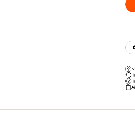
N
I
I
A