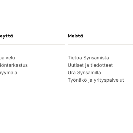
eyttä
Meistä
palvelu
Tietoa Synsamista
äöntarkastus
Uutiset ja tiedotteet
myymälä
Ura Synsamilla
Työnäkö ja yrityspalvelut