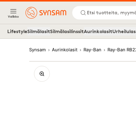
Etsi tuotteita, myymä
Valikko
Lifestyle
Silmälasit
Silmälasilinssit
Aurinkolasit
Urheilulas
Synsam
Aurinkolasit
Ray-Ban
Ray-Ban RB2