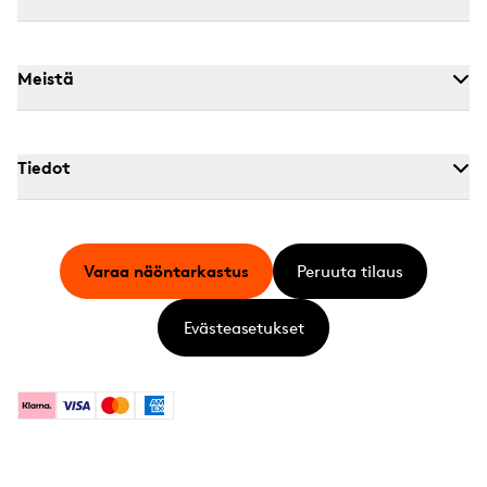
Meistä
Tiedot
Varaa näöntarkastus
Peruuta tilaus
Evästeasetukset
Klarna
Visa
Mastercard
American Express