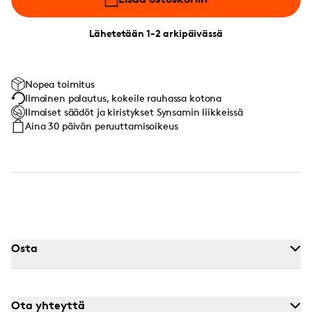
Lähetetään 1-2 arkipäivässä
Nopea toimitus
Ilmainen palautus, kokeile rauhassa kotona
Ilmaiset säädöt ja kiristykset Synsamin liikkeissä
Aina 30 päivän peruuttamisoikeus
Osta
Ota yhteyttä