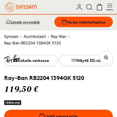
Valikko
Löydä myymälä
Varaa näöntarkastus
Synsam
Aurinkolasit
Ray-Ban
Ray-Ban RB2204 1394GK 5120
Kokeile verkossa
Näytä 3D:nä
Ray-Ban RB2204 1394GK 5120
119,50 €
Online only
Lisää ostoskoriin