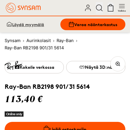
Valikko
Löydä myymälä
Varaa näöntarkastus
Synsam
Aurinkolasit
Ray-Ban
Ray-Ban RB2198 901/31 5614
Kokeile verkossa
Näytä 3D:nä
Ray-Ban RB2198 901/31 5614
113,40 €
Online only
Lisää ostoskoriin