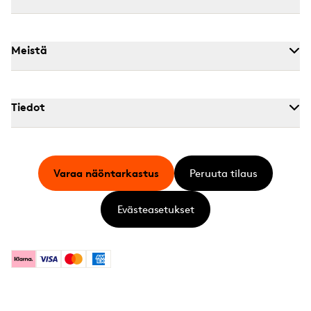
Meistä
Tiedot
Varaa näöntarkastus
Peruuta tilaus
Evästeasetukset
Klarna
Visa
Mastercard
American Express