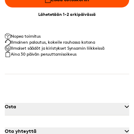
Lähetetään 1-2 arkipäivässä
Nopea toimitus
Ilmainen palautus, kokeile rauhassa kotona
Ilmaiset säädöt ja kiristykset Synsamin liikkeissä
Aina 30 päivän peruuttamisoikeus
Osta
Ota yhteyttä