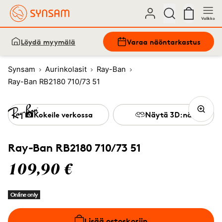
Valikko
Löydä myymälä
Varaa näöntarkastus
Synsam
Aurinkolasit
Ray-Ban
Ray-Ban RB2180 710/73 51
Kokeile verkossa
Näytä 3D:nä
Ray-Ban RB2180 710/73 51
109,90 €
Online only
Lisää ostoskoriin