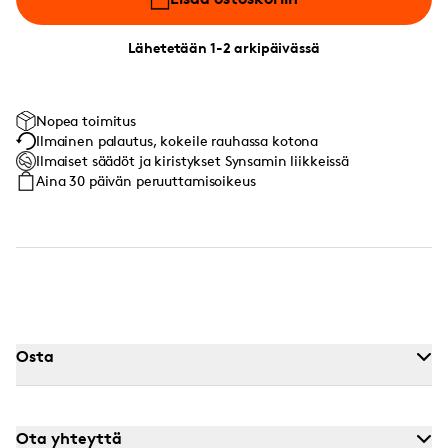
Lähetetään 1-2 arkipäivässä
Nopea toimitus
Ilmainen palautus, kokeile rauhassa kotona
Ilmaiset säädöt ja kiristykset Synsamin liikkeissä
Aina 30 päivän peruuttamisoikeus
Osta
Ota yhteyttä