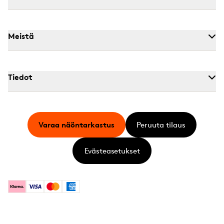
Meistä
Tiedot
Varaa näöntarkastus
Peruuta tilaus
Evästeasetukset
Klarna
Visa
Mastercard
American Express