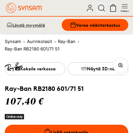
Valikko
Löydä myymälä
Varaa näöntarkastus
Synsam
Aurinkolasit
Ray-Ban
Ray-Ban RB2180 601/71 51
Kokeile verkossa
Näytä 3D:nä
Ray-Ban RB2180 601/71 51
107,40 €
Online only
Lisää ostoskoriin