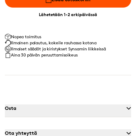
Lähetetään 1-2 arkipäivässä
Nopea toimitus
Ilmainen palautus, kokeile rauhassa kotona
Ilmaiset säädöt ja kiristykset Synsamin liikkeissä
Aina 30 päivän peruuttamisoikeus
Osta
Ota yhteyttä