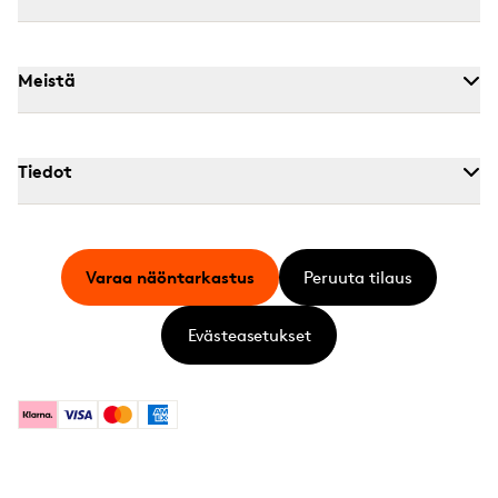
Meistä
Tiedot
Varaa näöntarkastus
Peruuta tilaus
Evästeasetukset
Klarna
Visa
Mastercard
American Express