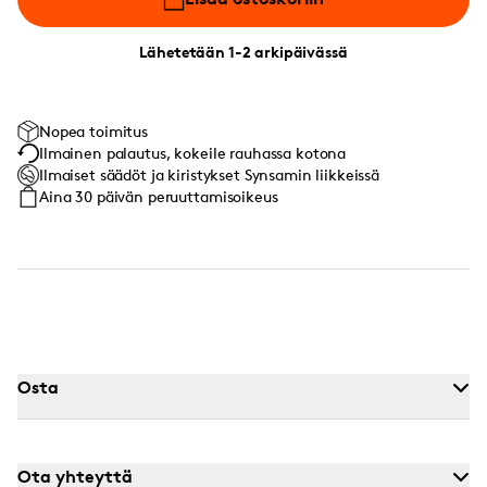
Lähetetään 1-2 arkipäivässä
Nopea toimitus
Ilmainen palautus, kokeile rauhassa kotona
Ilmaiset säädöt ja kiristykset Synsamin liikkeissä
Aina 30 päivän peruuttamisoikeus
Osta
Ota yhteyttä