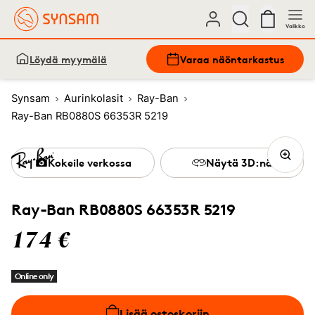
Valikko
Löydä myymälä
Varaa näöntarkastus
Synsam
Aurinkolasit
Ray-Ban
Ray-Ban RB0880S 66353R 5219
Kokeile verkossa
Näytä 3D:nä
Ray-Ban RB0880S 66353R 5219
174 €
Online only
Lisää ostoskoriin