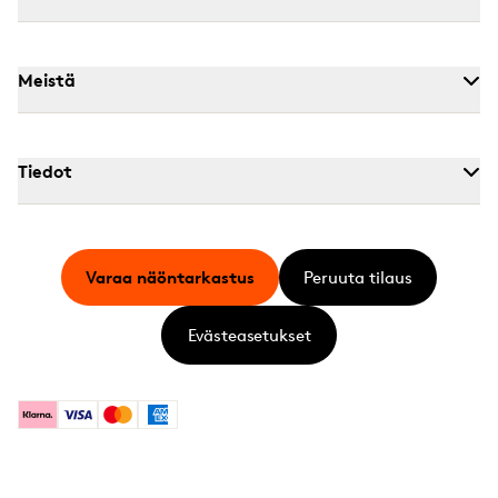
Meistä
Tiedot
Varaa näöntarkastus
Peruuta tilaus
Evästeasetukset
Klarna
Visa
Mastercard
American Express