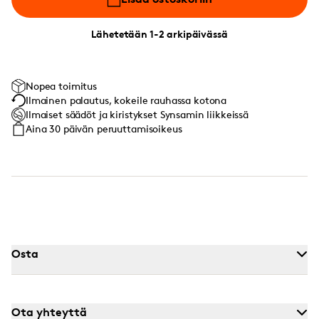
Lähetetään 1-2 arkipäivässä
Nopea toimitus
Ilmainen palautus, kokeile rauhassa kotona
Ilmaiset säädöt ja kiristykset Synsamin liikkeissä
Aina 30 päivän peruuttamisoikeus
Osta
Ota yhteyttä