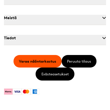
Meistä
Tiedot
Varaa näöntarkastus
Peruuta tilaus
Evästeasetukset
Klarna
Visa
Mastercard
American Express