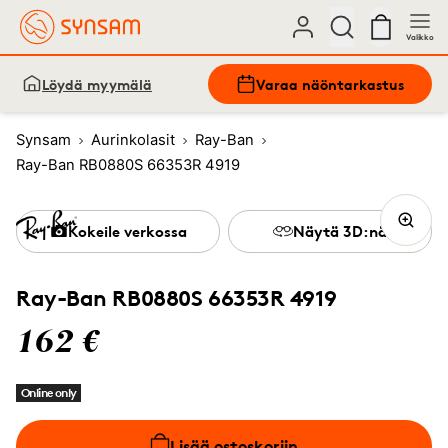
Valikko
Löydä myymälä
Varaa näöntarkastus
Synsam
Aurinkolasit
Ray-Ban
Ray-Ban RB0880S 66353R 4919
Kokeile verkossa
Näytä 3D:nä
Ray-Ban RB0880S 66353R 4919
162 €
Online only
Lisää ostoskoriin