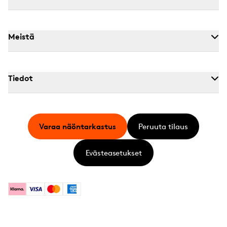
Meistä
Tiedot
Varaa näöntarkastus
Peruuta tilaus
Evästeasetukset
Klarna
Visa
Mastercard
American Express