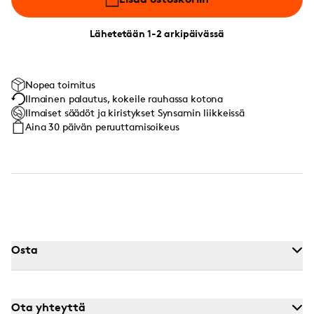
Lähetetään 1-2 arkipäivässä
Nopea toimitus
Ilmainen palautus, kokeile rauhassa kotona
Ilmaiset säädöt ja kiristykset Synsamin liikkeissä
Aina 30 päivän peruuttamisoikeus
Osta
Ota yhteyttä