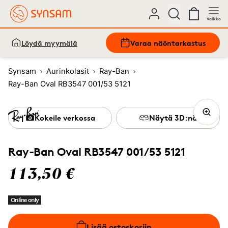
Valikko
Löydä myymälä
Varaa näöntarkastus
Synsam
Aurinkolasit
Ray-Ban
Ray-Ban Oval RB3547 001/53 5121
Kokeile verkossa
Näytä 3D:nä
Ray-Ban Oval RB3547 001/53 5121
113,50 €
Online only
Lisää ostoskoriin