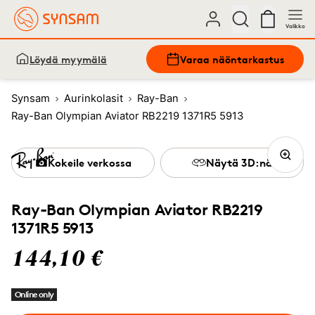
Valikko
Löydä myymälä
Varaa näöntarkastus
Synsam
Aurinkolasit
Ray-Ban
Ray-Ban Olympian Aviator RB2219 1371R5 5913
Kokeile verkossa
Näytä 3D:nä
Ray-Ban Olympian Aviator RB2219
1371R5 5913
144,10 €
Online only