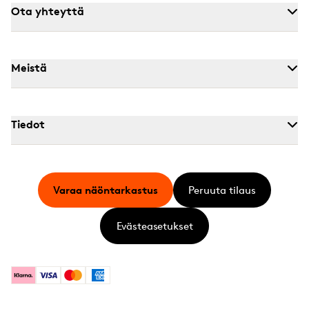
Ota yhteyttä
Meistä
Tiedot
Varaa näöntarkastus
Peruuta tilaus
Evästeasetukset
Klarna
Visa
Mastercard
American Express