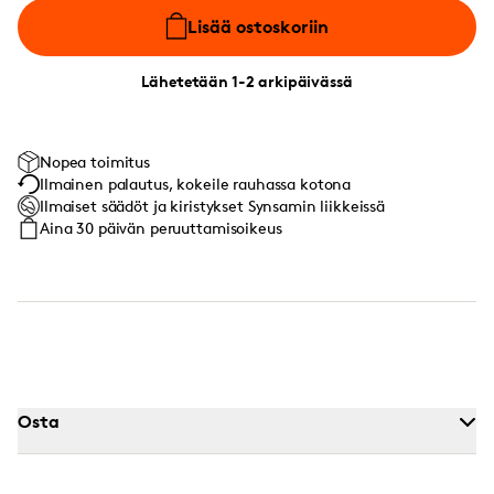
Lisää ostoskoriin
Lähetetään 1-2 arkipäivässä
Nopea toimitus
Ilmainen palautus, kokeile rauhassa kotona
Ilmaiset säädöt ja kiristykset Synsamin liikkeissä
Aina 30 päivän peruuttamisoikeus
Osta