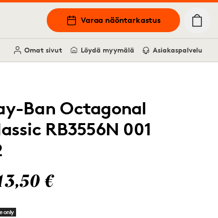
Varaa näöntarkastus
Omat sivut
Löydä myymälä
Asiakaspalvelu
ay-Ban Octagonal
lassic RB3556N 001
2
13,50 €
e only