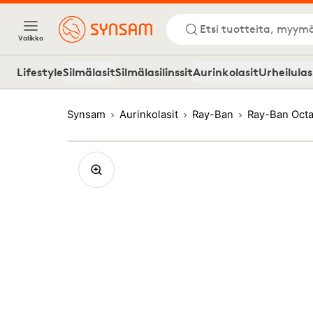
Etsi tuotteita, myymä
Valikko
Lifestyle
Silmälasit
Silmälasilinssit
Aurinkolasit
Urheilulas
Synsam
Aurinkolasit
Ray-Ban
Ray-Ban Octa