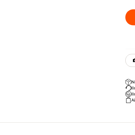
N
I
I
A