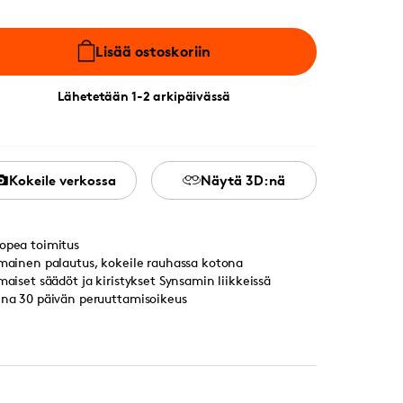
Lisää ostoskoriin
Lähetetään 1-2 arkipäivässä
Kokeile verkossa
Näytä 3D:nä
opea toimitus
lmainen palautus, kokeile rauhassa kotona
lmaiset säädöt ja kiristykset Synsamin liikkeissä
ina 30 päivän peruuttamisoikeus