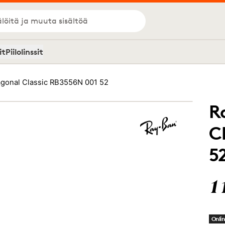
löitä ja muuta sisältöä
it
Piilolinssit
gonal Classic RB3556N 001 52
R
C
5
1
Onlin