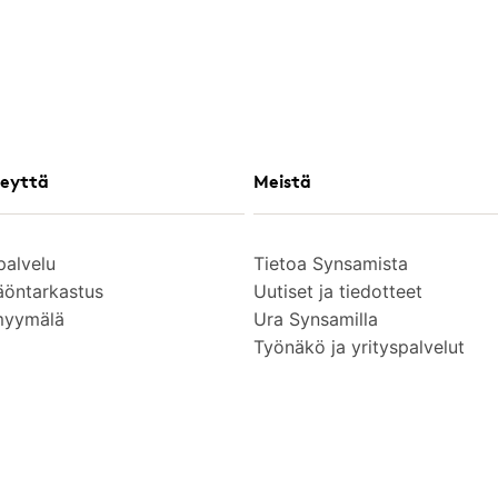
eyttä
Meistä
palvelu
Tietoa Synsamista
äöntarkastus
Uutiset ja tiedotteet
myymälä
Ura Synsamilla
Työnäkö ja yrityspalvelut