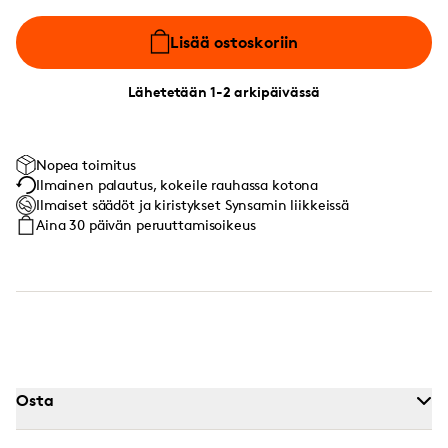
Lisää ostoskoriin
Lähetetään 1-2 arkipäivässä
Nopea toimitus
Ilmainen palautus, kokeile rauhassa kotona
Ilmaiset säädöt ja kiristykset Synsamin liikkeissä
Aina 30 päivän peruuttamisoikeus
Osta