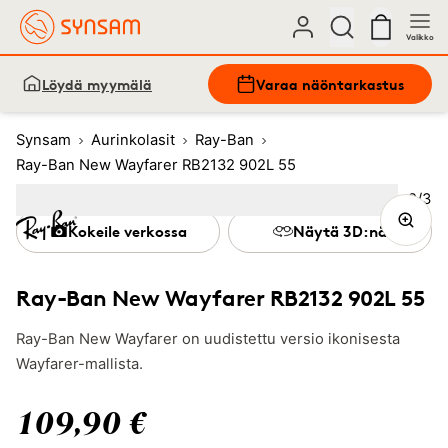
Valikko
Löydä myymälä
Varaa näöntarkastus
Synsam
Aurinkolasit
Ray-Ban
Ray-Ban New Wayfarer RB2132 902L 55
Kuva
2
/
3
Image
1
Image
(Current image)
2
Image
3
Kokeile verkossa
Näytä 3D:nä
Ray-Ban New Wayfarer RB2132 902L 55
Ray-Ban New Wayfarer on uudistettu versio ikonisesta
Wayfarer-mallista.
109,90 €