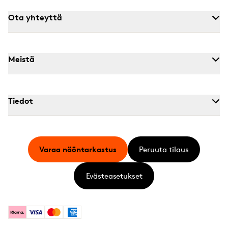
Ota yhteyttä
Meistä
Tiedot
Varaa näöntarkastus
Peruuta tilaus
Evästeasetukset
Klarna
Visa
Mastercard
American Express