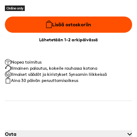
Online only
Lisää ostoskoriin
Lähetetään 1-2 arkipäivässä
Nopea toimitus
Ilmainen palautus, kokeile rauhassa kotona
Ilmaiset säädöt ja kiristykset Synsamin liikkeissä
Aina 30 päivän peruuttamisoikeus
Osta