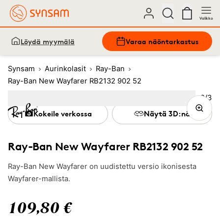
Valikko
Löydä myymälä
Varaa näöntarkastus
Synsam
Aurinkolasit
Ray-Ban
Ray-Ban New Wayfarer RB2132 902 52
Kuva
2
/
3
Image
1
Image
(Current image)
2
Image
3
Kokeile verkossa
Näytä 3D:nä
Ray-Ban New Wayfarer RB2132 902 52
Ray-Ban New Wayfarer on uudistettu versio ikonisesta
Wayfarer-mallista.
109,80 €