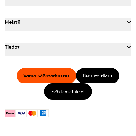
Meistä
Tiedot
Varaa näöntarkastus
Peruuta tilaus
Evästeasetukset
Klarna
Visa
Mastercard
American Express