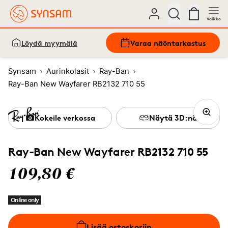
Valikko
Löydä myymälä
Varaa näöntarkastus
Synsam
Aurinkolasit
Ray-Ban
Ray-Ban New Wayfarer RB2132 710 55
Kokeile verkossa
Näytä 3D:nä
Ray-Ban New Wayfarer RB2132 710 55
109,80 €
Online only
Lisää ostoskoriin