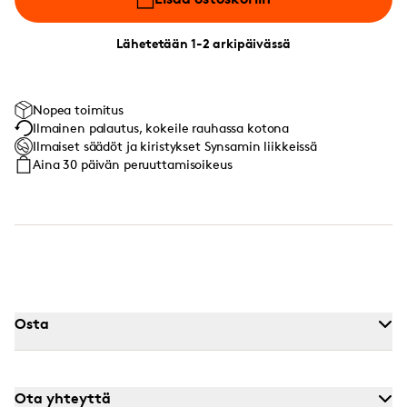
Lähetetään 1-2 arkipäivässä
Nopea toimitus
Ilmainen palautus, kokeile rauhassa kotona
Ilmaiset säädöt ja kiristykset Synsamin liikkeissä
Aina 30 päivän peruuttamisoikeus
Osta
Ota yhteyttä