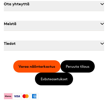
Ota yhteyttä
Meistä
Tiedot
Varaa näöntarkastus
Peruuta tilaus
Evästeasetukset
Klarna
Visa
Mastercard
American Express