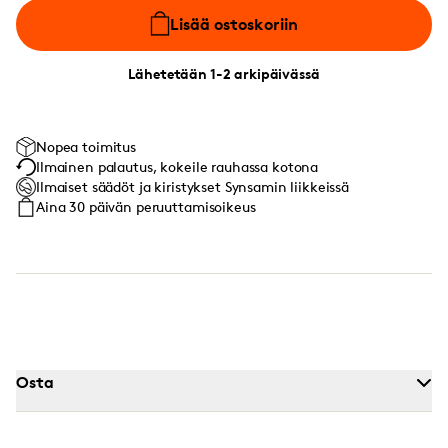
Lisää ostoskoriin
Lähetetään 1-2 arkipäivässä
Nopea toimitus
Ilmainen palautus, kokeile rauhassa kotona
Ilmaiset säädöt ja kiristykset Synsamin liikkeissä
Aina 30 päivän peruuttamisoikeus
Osta