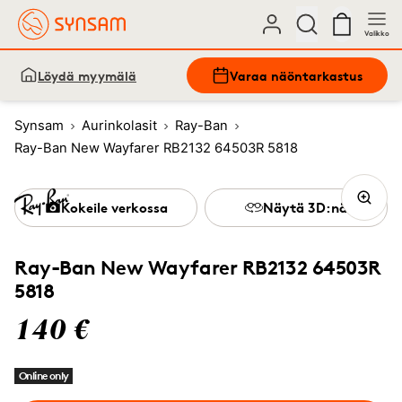
Valikko
Löydä myymälä
Varaa näöntarkastus
Synsam
Aurinkolasit
Ray-Ban
Ray-Ban New Wayfarer RB2132 64503R 5818
Kokeile verkossa
Näytä 3D:nä
Ray-Ban New Wayfarer RB2132 64503R
5818
140 €
Online only