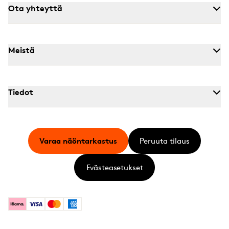
Ota yhteyttä
Meistä
Tiedot
Varaa näöntarkastus
Peruuta tilaus
Evästeasetukset
Klarna
Visa
Mastercard
American Express