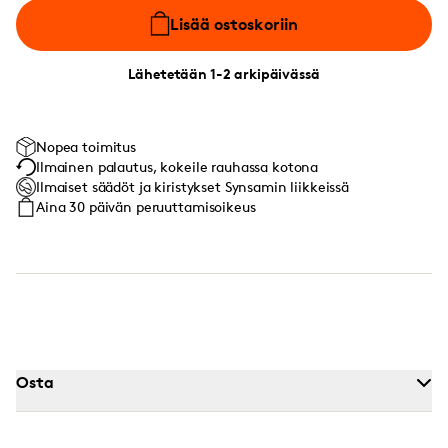
Lisää ostoskoriin
Lähetetään 1-2 arkipäivässä
Nopea toimitus
Ilmainen palautus, kokeile rauhassa kotona
Ilmaiset säädöt ja kiristykset Synsamin liikkeissä
Aina 30 päivän peruuttamisoikeus
Osta