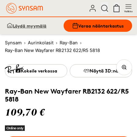
Valikko
Löydä myymälä
Varaa näöntarkastus
Synsam
Aurinkolasit
Ray-Ban
Ray-Ban New Wayfarer RB2132 622/R5 5818
Kokeile verkossa
Näytä 3D:nä
Ray-Ban New Wayfarer RB2132 622/R5
5818
109,70 €
Online only