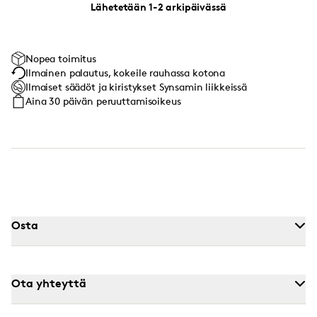
Lähetetään 1-2 arkipäivässä
Nopea toimitus
Ilmainen palautus, kokeile rauhassa kotona
Ilmaiset säädöt ja kiristykset Synsamin liikkeissä
Aina 30 päivän peruuttamisoikeus
Osta
Ota yhteyttä