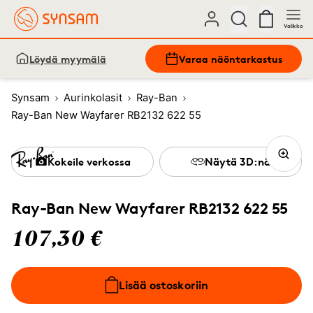
Valikko
Löydä myymälä
Varaa näöntarkastus
Synsam
Aurinkolasit
Ray-Ban
Ray-Ban New Wayfarer RB2132 622 55
Kokeile verkossa
Näytä 3D:nä
Ray-Ban New Wayfarer RB2132 622 55
107,30 €
Lisää ostoskoriin