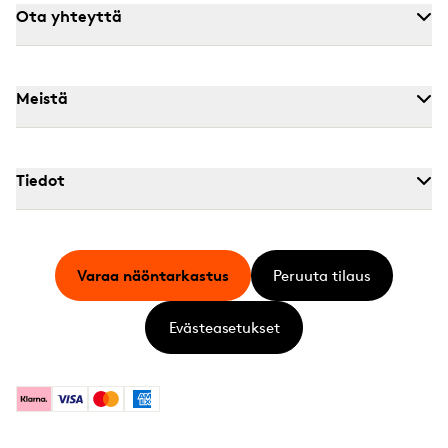
Ota yhteyttä
Meistä
Tiedot
Varaa näöntarkastus
Peruuta tilaus
Evästeasetukset
Klarna
Visa
Mastercard
American Express