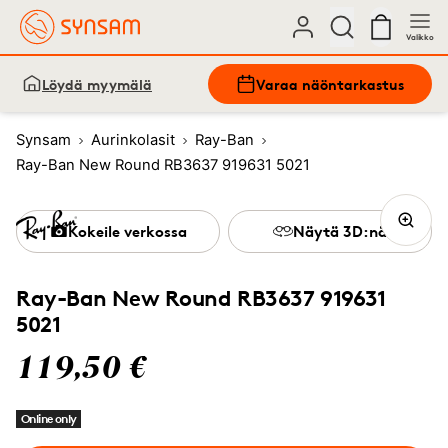
Valikko
Löydä myymälä
Varaa näöntarkastus
Synsam
Aurinkolasit
Ray-Ban
Ray-Ban New Round RB3637 919631 5021
Kokeile verkossa
Näytä 3D:nä
Ray-Ban New Round RB3637 919631
5021
119,50 €
Online only