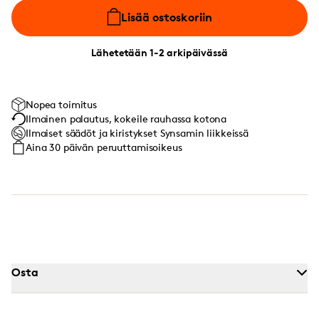
Lisää ostoskoriin
Lähetetään 1-2 arkipäivässä
Nopea toimitus
Ilmainen palautus, kokeile rauhassa kotona
Ilmaiset säädöt ja kiristykset Synsamin liikkeissä
Aina 30 päivän peruuttamisoikeus
Osta