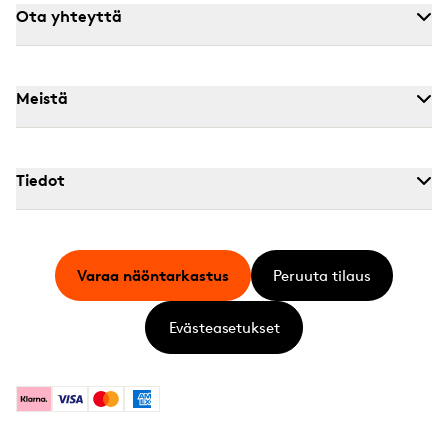
Ota yhteyttä
Meistä
Tiedot
Varaa näöntarkastus
Peruuta tilaus
Evästeasetukset
Klarna
Visa
Mastercard
American Express