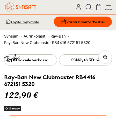
Valikko
Löydä myymälä
Varaa näöntarkastus
Synsam
Aurinkolasit
Ray-Ban
Ray-Ban New Clubmaster RB4416 672151 5320
Kokeile verkossa
Näytä 3D:nä
Ray-Ban New Clubmaster RB4416
672151 5320
122,90 €
Online only