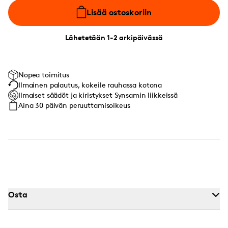
Lisää ostoskoriin
Lähetetään 1-2 arkipäivässä
Nopea toimitus
Ilmainen palautus, kokeile rauhassa kotona
Ilmaiset säädöt ja kiristykset Synsamin liikkeissä
Aina 30 päivän peruuttamisoikeus
Osta