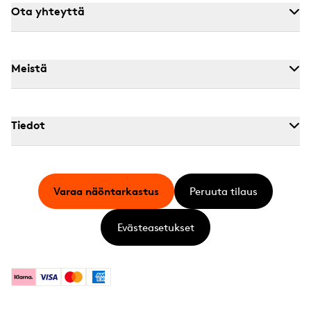
Ota yhteyttä
Meistä
Tiedot
Varaa näöntarkastus
Peruuta tilaus
Evästeasetukset
Klarna
Visa
Mastercard
American Express