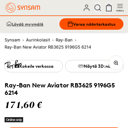
Valikko
Löydä myymälä
Varaa näöntarkastus
Synsam
Aurinkolasit
Ray-Ban
Ray-Ban New Aviator RB3625 9196G5 6214
Kokeile verkossa
Näytä 3D:nä
Ray-Ban New Aviator RB3625 9196G5
6214
171,60 €
Online only