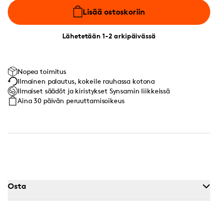
Lisää ostoskoriin
Lähetetään 1-2 arkipäivässä
Nopea toimitus
Ilmainen palautus, kokeile rauhassa kotona
Ilmaiset säädöt ja kiristykset Synsamin liikkeissä
Aina 30 päivän peruuttamisoikeus
Osta