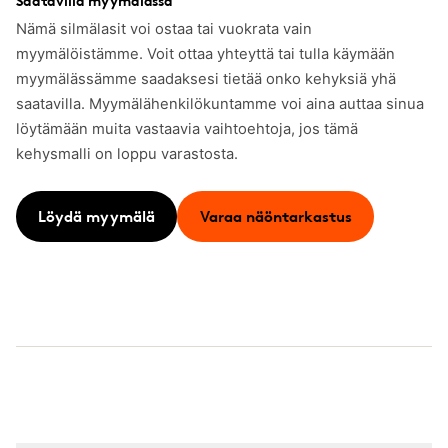
Saatavilla myymälässä
Nämä silmälasit voi ostaa tai vuokrata vain
myymälöistämme. Voit ottaa yhteyttä tai tulla käymään
myymälässämme saadaksesi tietää onko kehyksiä yhä
saatavilla. Myymälähenkilökuntamme voi aina auttaa sinua
löytämään muita vastaavia vaihtoehtoja, jos tämä
kehysmalli on loppu varastosta.
Löydä myymälä
Varaa näöntarkastus