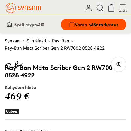
Valikko
Löydä myymälä
Varaa näöntarkastus
Synsam
Silmälasit
Ray-Ban
Ray-Ban Meta Scriber Gen 2 RW7002 8528 4922
Ray-Ban Meta Scriber Gen 2 RW7002
8528 4922
Kehysten hinta
469 €
Uutuus