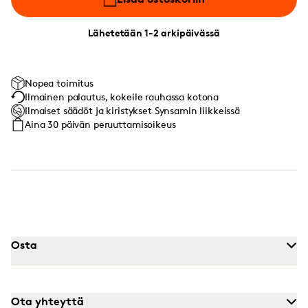
Lähetetään 1-2 arkipäivässä
Nopea toimitus
Ilmainen palautus, kokeile rauhassa kotona
Ilmaiset säädöt ja kiristykset Synsamin liikkeissä
Aina 30 päivän peruuttamisoikeus
Osta
Ota yhteyttä