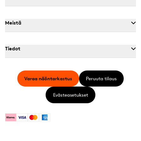
Meistä
Tiedot
Varaa näöntarkastus
Peruuta tilaus
Evästeasetukset
Klarna
Visa
Mastercard
American Express