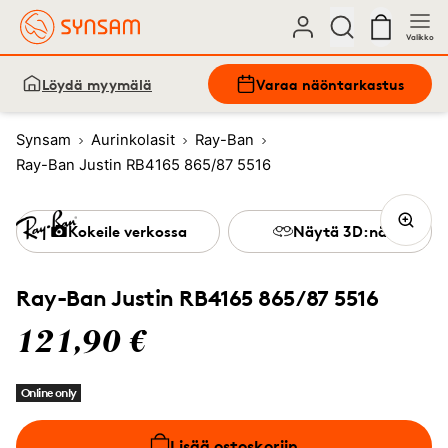
Valikko
Löydä myymälä
Varaa näöntarkastus
Synsam
Aurinkolasit
Ray-Ban
Ray-Ban Justin RB4165 865/87 5516
Kokeile verkossa
Näytä 3D:nä
Ray-Ban Justin RB4165 865/87 5516
121,90 €
Online only
Lisää ostoskoriin