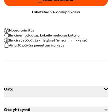
Lähetetään 1-2 arkipäivässä
Nopea toimitus
Ilmainen palautus, kokeile rauhassa kotona
Ilmaiset säädöt ja kiristykset Synsamin liikkeissä
Aina 30 päivän peruuttamisoikeus
Osta
Ota yhteyttä