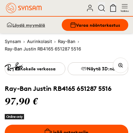
Valikko
Löydä myymälä
Varaa näöntarkastus
Synsam
Aurinkolasit
Ray-Ban
Ray-Ban Justin RB4165 651287 5516
Kokeile verkossa
Näytä 3D:nä
Ray-Ban Justin RB4165 651287 5516
97,90 €
Online only
Lisää ostoskoriin