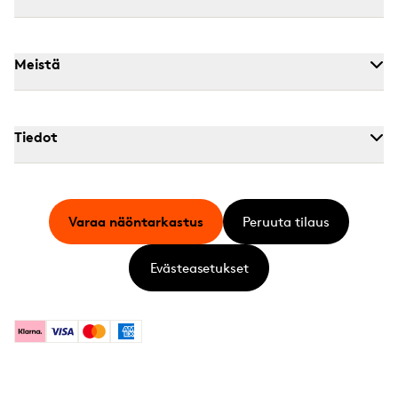
Meistä
Tiedot
Varaa näöntarkastus
Peruuta tilaus
Evästeasetukset
Klarna
Visa
Mastercard
American Express