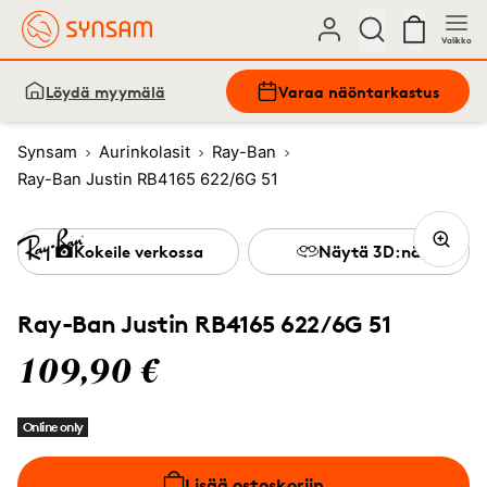
Valikko
Löydä myymälä
Varaa näöntarkastus
Synsam
Aurinkolasit
Ray-Ban
Ray-Ban Justin RB4165 622/6G 51
Kokeile verkossa
Näytä 3D:nä
Ray-Ban Justin RB4165 622/6G 51
109,90 €
Online only
Lisää ostoskoriin