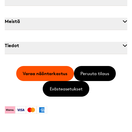
Meistä
Tiedot
Varaa näöntarkastus
Peruuta tilaus
Evästeasetukset
Klarna
Visa
Mastercard
American Express