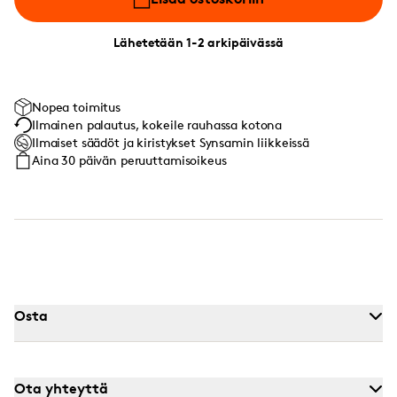
Lähetetään 1-2 arkipäivässä
Nopea toimitus
Ilmainen palautus, kokeile rauhassa kotona
Ilmaiset säädöt ja kiristykset Synsamin liikkeissä
Aina 30 päivän peruuttamisoikeus
Osta
Ota yhteyttä