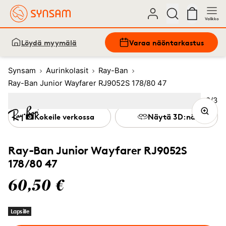
Valikko
Löydä myymälä
Varaa näöntarkastus
Synsam
Aurinkolasit
Ray-Ban
Ray-Ban Junior Wayfarer RJ9052S 178/80 47
Kuva
2
/
3
Image
1
Image
(Current image)
2
Image
3
Kokeile verkossa
Näytä 3D:nä
Ray-Ban Junior Wayfarer RJ9052S
178/80 47
60,50 €
Lapsille