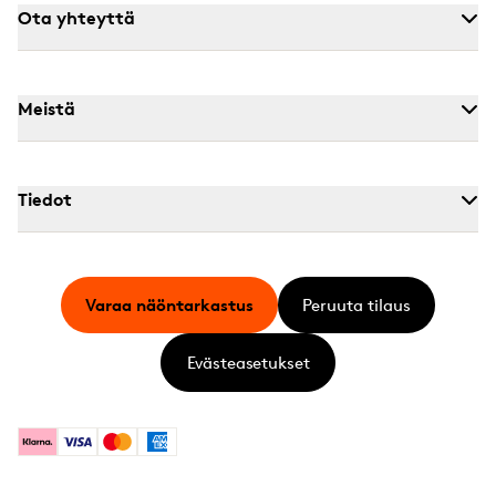
Ota yhteyttä
Meistä
Tiedot
Varaa näöntarkastus
Peruuta tilaus
Evästeasetukset
Klarna
Visa
Mastercard
American Express