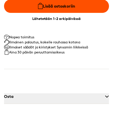
Lisää ostoskoriin
Lähetetään 1-2 arkipäivässä
Nopea toimitus
Ilmainen palautus, kokeile rauhassa kotona
Ilmaiset säädöt ja kiristykset Synsamin liikkeissä
Aina 30 päivän peruuttamisoikeus
Osta