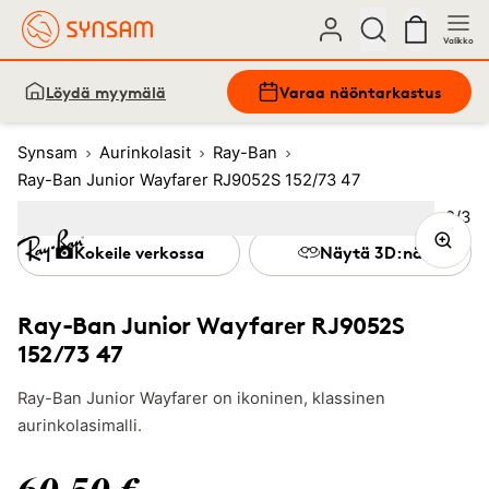
Valikko
Löydä myymälä
Varaa näöntarkastus
Synsam
Aurinkolasit
Ray-Ban
Ray-Ban Junior Wayfarer RJ9052S 152/73 47
Kuva
2
/
3
Image
1
Image
(Current image)
2
Image
3
Kokeile verkossa
Näytä 3D:nä
Ray-Ban Junior Wayfarer RJ9052S
152/73 47
Ray-Ban Junior Wayfarer on ikoninen, klassinen
aurinkolasimalli.