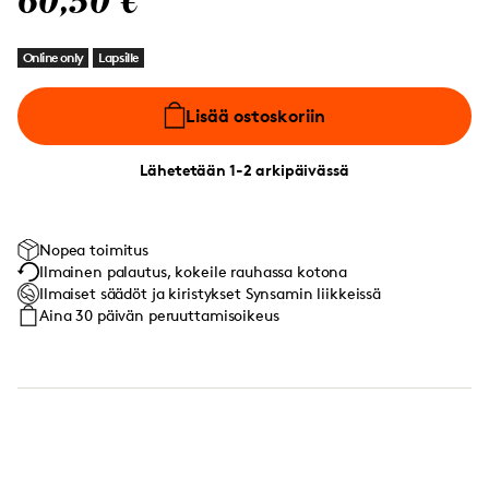
60,50 €
Online only
Lapsille
Lisää ostoskoriin
Lähetetään 1-2 arkipäivässä
Nopea toimitus
Ilmainen palautus, kokeile rauhassa kotona
Ilmaiset säädöt ja kiristykset Synsamin liikkeissä
Aina 30 päivän peruuttamisoikeus