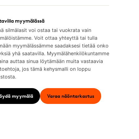
tavilla myymälässä
 silmälasit voi ostaa tai vuokrata vain
älöistämme. Voit ottaa yhteyttä tai tulla
mään myymälässämme saadaksesi tietää onko
yksiä yhä saatavilla. Myymälähenkilökuntamme
aina auttaa sinua löytämään muita vastaavia
toehtoja, jos tämä kehysmalli on loppu
stosta.
öydä myymälä
Varaa näöntarkastus