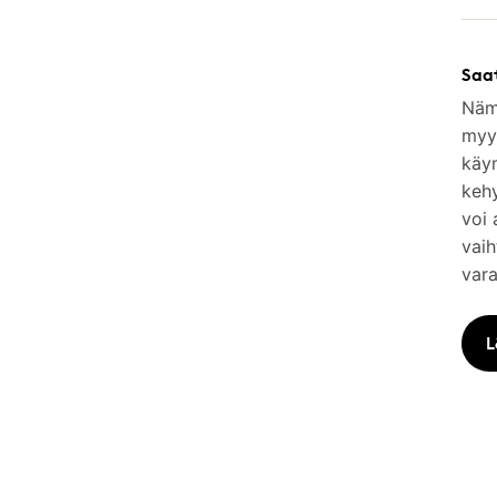
Saa
Nämä
myym
käy
keh
voi 
vaih
vara
L