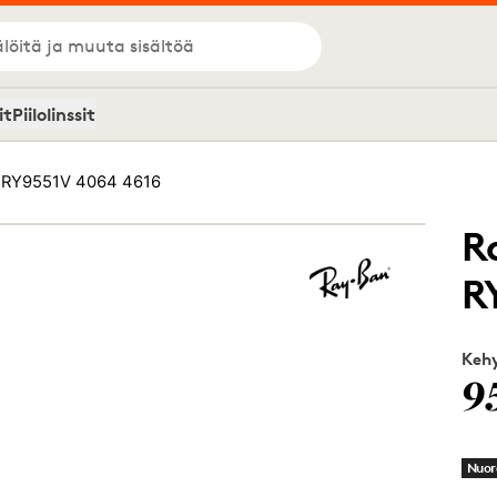
löitä ja muuta sisältöä
it
Piilolinssit
r RY9551V 4064 4616
R
R
Kehy
9
Nuor