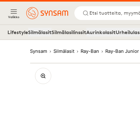
Etsi tuotteita, myymä
Valikko
Lifestyle
Silmälasit
Silmälasilinssit
Aurinkolasit
Urheilulas
Synsam
Silmälasit
Ray-Ban
Ray-Ban Junio