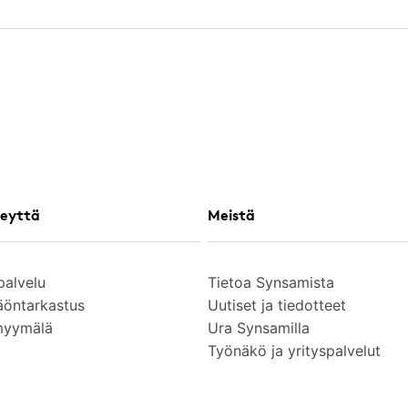
eyttä
Meistä
palvelu
Tietoa Synsamista
äöntarkastus
Uutiset ja tiedotteet
myymälä
Ura Synsamilla
Työnäkö ja yrityspalvelut