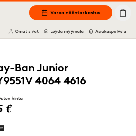
Varaa näöntarkastus
Omat sivut
Löydä myymälä
Asiakaspalvelu
ay-Ban Junior
Y9551V 4064 4616
sten hinta
5 €
et