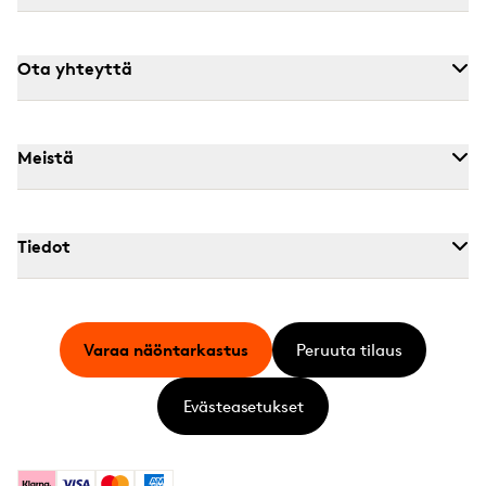
Ota yhteyttä
Meistä
Tiedot
Varaa näöntarkastus
Peruuta tilaus
Evästeasetukset
Klarna
Visa
Mastercard
American Express