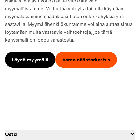
Nämä silmälasit voi ostaa tai vuokrata vain
myymälöistämme. Voit ottaa yhteyttä tai tulla käymään
myymälässämme saadaksesi tietää onko kehyksiä yhä
saatavilla. Myymälähenkilökuntamme voi aina auttaa sinua
löytämään muita vastaavia vaihtoehtoja, jos tämä
kehysmalli on loppu varastosta.
Löydä myymälä
Varaa näöntarkastus
Osta