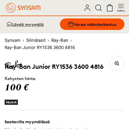
Valikko
Löydä myymälä
Varaa näöntarkastus
Synsam
Silmälasit
Ray-Ban
Ray-Ban Junior RY1536 3600 4816
Ray-Ban Junior RY1536 3600 4816
Kehysten hinta
100 €
Nuoret
Saatavilla myymälässä