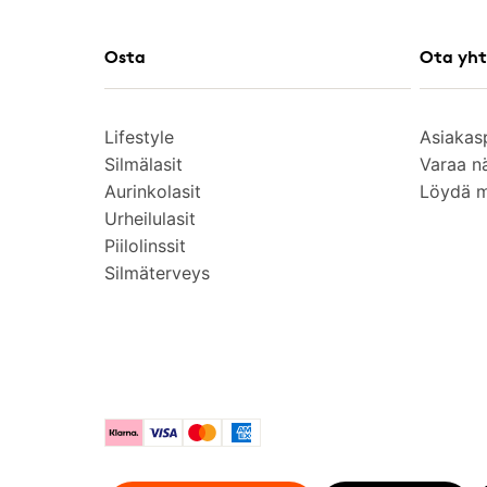
Osta
Ota yht
Lifestyle
Asiakas
Silmälasit
Varaa n
Aurinkolasit
Löydä 
Urheilulasit
Piilolinssit
Silmäterveys
Klarna
Visa
Mastercard
American Express