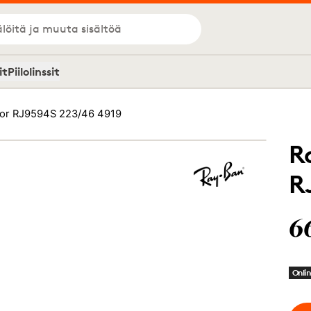
löitä ja muuta sisältöä
it
Piilolinssit
ior RJ9594S 223/46 4919
R
R
6
Onlin