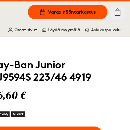
Varaa näöntarkastus
Omat sivut
Löydä myymälä
Asiakaspalvelu
ay-Ban Junior
J9594S 223/46 4919
6,60 €
e only
Nuoret