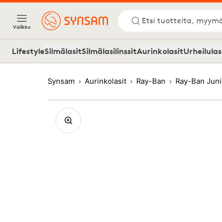
Etsi tuotteita, myymä
Valikko
Lifestyle
Silmälasit
Silmälasilinssit
Aurinkolasit
Urheilulas
Synsam
Aurinkolasit
Ray-Ban
Ray-Ban Jun