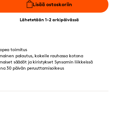
Lisää ostoskoriin
Lähetetään 1-2 arkipäivässä
opea toimitus
lmainen palautus, kokeile rauhassa kotona
lmaiset säädöt ja kiristykset Synsamin liikkeissä
ina 30 päivän peruuttamisoikeus