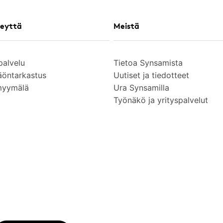
eyttä
Meistä
palvelu
Tietoa Synsamista
äöntarkastus
Uutiset ja tiedotteet
myymälä
Ura Synsamilla
Työnäkö ja yrityspalvelut