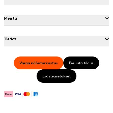
Meistä
Tiedot
Varaa näöntarkastus
Peruuta tilaus
Evästeasetukset
Klarna
Visa
Mastercard
American Express