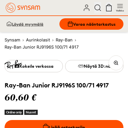
Valikko
Löydä myymälä
Varaa näöntarkastus
Synsam
Aurinkolasit
Ray-Ban
Ray-Ban Junior RJ9196S 100/71 4917
Kokeile verkossa
Näytä 3D:nä
Ray-Ban Junior RJ9196S 100/71 4917
60,60 €
Online only
Nuoret
Lisää ostoskoriin