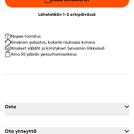
Lähetetään 1-2 arkipäivässä
Nopea toimitus
Ilmainen palautus, kokeile rauhassa kotona
Ilmaiset säädöt ja kiristykset Synsamin liikkeissä
Aina 30 päivän peruuttamisoikeus
Osta
Ota yhteyttä