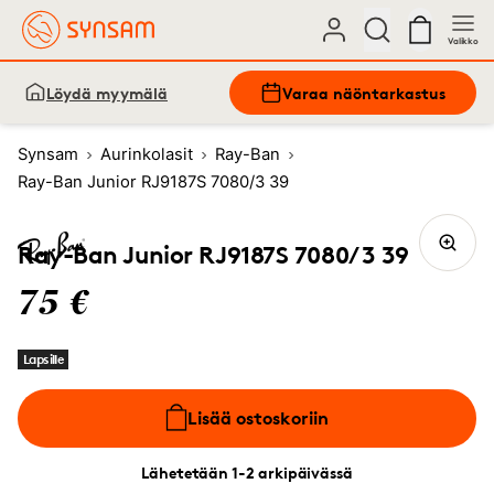
Valikko
Löydä myymälä
Varaa näöntarkastus
Synsam
Aurinkolasit
Ray-Ban
Ray-Ban Junior RJ9187S 7080/3 39
Ray-Ban Junior RJ9187S 7080/3 39
75 €
Lapsille
Lisää ostoskoriin
Lähetetään 1-2 arkipäivässä