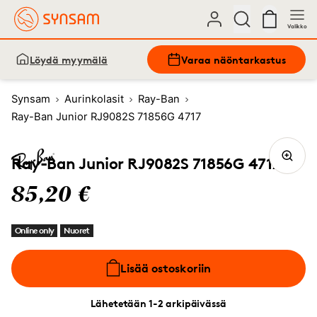
Valikko
Löydä myymälä
Varaa näöntarkastus
Synsam
Aurinkolasit
Ray-Ban
Ray-Ban Junior RJ9082S 71856G 4717
Ray-Ban Junior RJ9082S 71856G 4717
85,20 €
Online only
Nuoret
Lisää ostoskoriin
Lähetetään 1-2 arkipäivässä