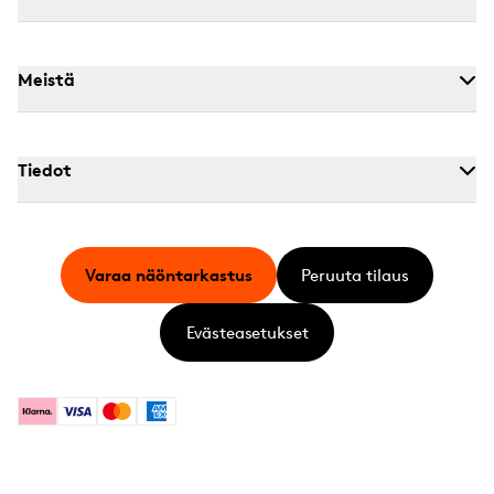
Meistä
Tiedot
Varaa näöntarkastus
Peruuta tilaus
Evästeasetukset
Klarna
Visa
Mastercard
American Express