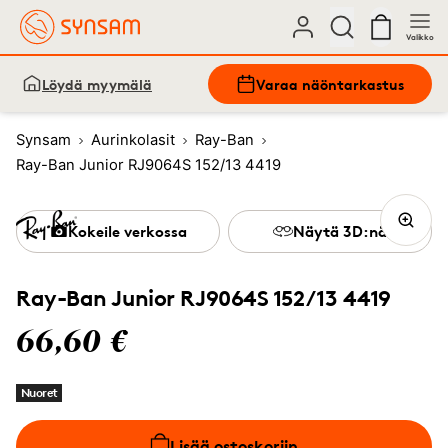
Valikko
Löydä myymälä
Varaa näöntarkastus
Synsam
Aurinkolasit
Ray-Ban
Ray-Ban Junior RJ9064S 152/13 4419
Kokeile verkossa
Näytä 3D:nä
Ray-Ban Junior RJ9064S 152/13 4419
66,60 €
Nuoret
Lisää ostoskoriin