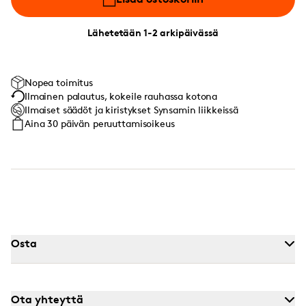
Lähetetään 1-2 arkipäivässä
Nopea toimitus
Ilmainen palautus, kokeile rauhassa kotona
Ilmaiset säädöt ja kiristykset Synsamin liikkeissä
Aina 30 päivän peruuttamisoikeus
Osta
Ota yhteyttä