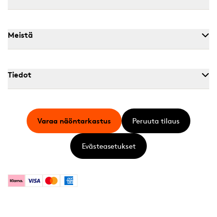
Meistä
Tiedot
Varaa näöntarkastus
Peruuta tilaus
Evästeasetukset
Klarna
Visa
Mastercard
American Express