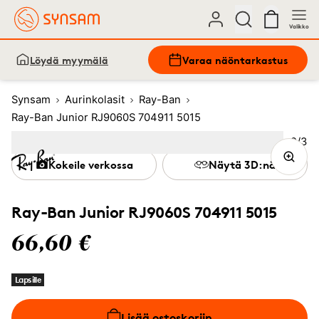
Valikko
Löydä myymälä
Varaa näöntarkastus
Synsam
Aurinkolasit
Ray-Ban
Ray-Ban Junior RJ9060S 704911 5015
Kuva
2
/
3
Image
1
Image
(Current image)
2
Image
3
Kokeile verkossa
Näytä 3D:nä
Ray-Ban Junior RJ9060S 704911 5015
66,60 €
Lapsille
Lisää ostoskoriin