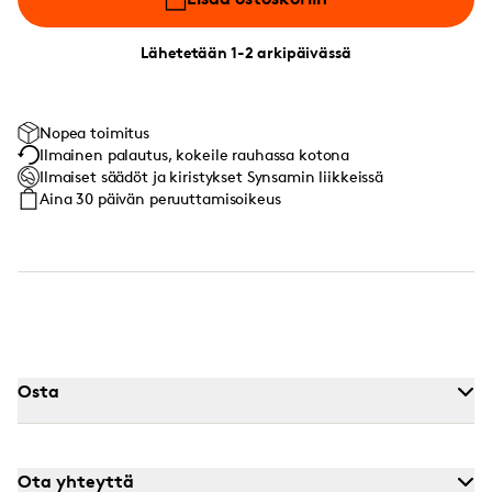
Lähetetään 1-2 arkipäivässä
Nopea toimitus
Ilmainen palautus, kokeile rauhassa kotona
Ilmaiset säädöt ja kiristykset Synsamin liikkeissä
Aina 30 päivän peruuttamisoikeus
Osta
Ota yhteyttä