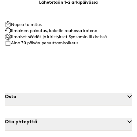
Lähetetään 1-2 arkipäivässä
Nopea toimitus
Ilmainen palautus, kokeile rauhassa kotona
Ilmaiset säädöt ja kiristykset Synsamin liikkeissä
Aina 30 päivän peruuttamisoikeus
Osta
Ota yhteyttä