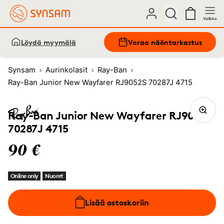
Valikko
Löydä myymälä
Varaa näöntarkastus
Synsam
Aurinkolasit
Ray-Ban
Ray-Ban Junior New Wayfarer RJ9052S 70287J 4715
Ray-Ban Junior New Wayfarer RJ9052S
70287J 4715
90 €
Online only
Nuoret
Lisää ostoskoriin