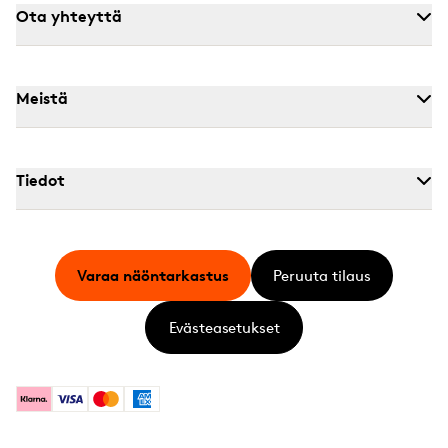
Ota yhteyttä
Meistä
Tiedot
Varaa näöntarkastus
Peruuta tilaus
Evästeasetukset
Klarna
Visa
Mastercard
American Express