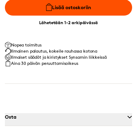
Lisää ostoskoriin
Lähetetään 1-2 arkipäivässä
Nopea toimitus
Ilmainen palautus, kokeile rauhassa kotona
Ilmaiset säädöt ja kiristykset Synsamin liikkeissä
Aina 30 päivän peruuttamisoikeus
Osta