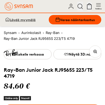
Valikko
Löydä myymälä
Varaa näöntarkastus
Synsam
Aurinkolasit
Ray-Ban
Ray-Ban Junior Jack RJ9565S 223/T5 4719
Kokeile verkossa
Näytä 3D:nä
Ray-Ban Junior Jack RJ9565S 223/T5
4719
84,60 €
Online only
Nuoret