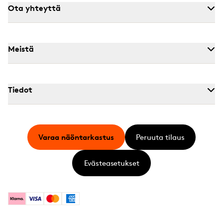
Ota yhteyttä
Meistä
Tiedot
Varaa näöntarkastus
Peruuta tilaus
Evästeasetukset
Klarna
Visa
Mastercard
American Express