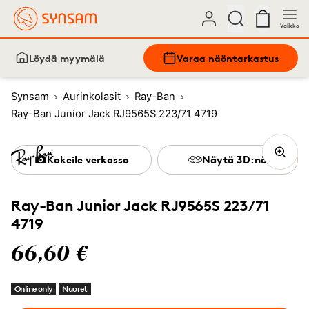
Valikko
Löydä myymälä
Varaa näöntarkastus
Synsam
Aurinkolasit
Ray-Ban
Ray-Ban Junior Jack RJ9565S 223/71 4719
Kokeile verkossa
Näytä 3D:nä
Ray-Ban Junior Jack RJ9565S 223/71
4719
66,60 €
Online only
Nuoret