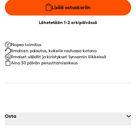
Lisää ostoskoriin
Lähetetään 1-2 arkipäivässä
Nopea toimitus
Ilmainen palautus, kokeile rauhassa kotona
Ilmaiset säädöt ja kiristykset Synsamin liikkeissä
Aina 30 päivän peruuttamisoikeus
Osta