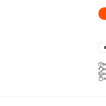
N
I
I
A