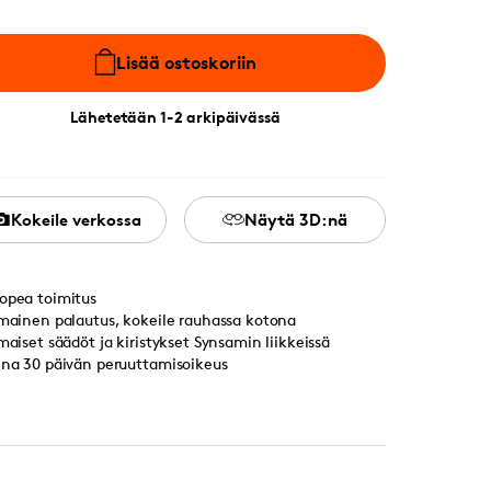
Lisää ostoskoriin
Lähetetään 1-2 arkipäivässä
Kokeile verkossa
Näytä 3D:nä
opea toimitus
lmainen palautus, kokeile rauhassa kotona
lmaiset säädöt ja kiristykset Synsamin liikkeissä
ina 30 päivän peruuttamisoikeus