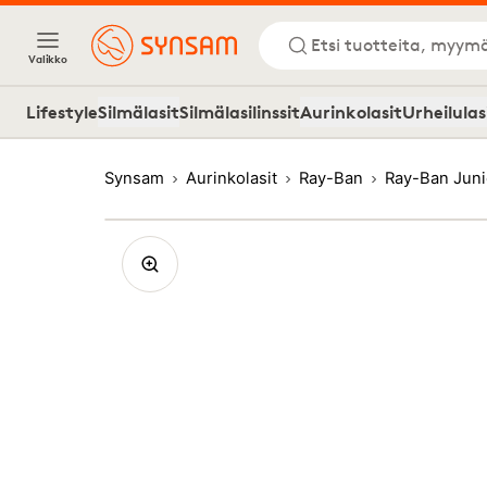
Etsi tuotteita, myymä
Valikko
Lifestyle
Silmälasit
Silmälasilinssit
Aurinkolasit
Urheilulas
Synsam
Aurinkolasit
Ray-Ban
Ray-Ban Juni