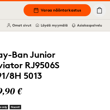
Varaa näöntarkastus
Omat sivut
Löydä myymälä
Asiakaspalvelu
ay-Ban Junior
viator RJ9506S
91/8H 5013
9,90 €
e only
Nuoret