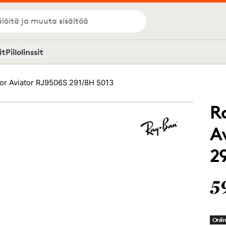
löitä ja muuta sisältöä
it
Piilolinssit
or Aviator RJ9506S 291/8H 5013
R
A
2
5
Onlin