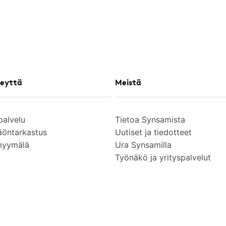
eyttä
Meistä
palvelu
Tietoa Synsamista
äöntarkastus
Uutiset ja tiedotteet
myymälä
Ura Synsamilla
Työnäkö ja yrityspalvelut