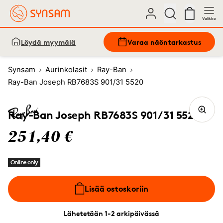
Valikko
Löydä myymälä
Varaa näöntarkastus
Synsam
Aurinkolasit
Ray-Ban
Ray-Ban Joseph RB7683S 901/31 5520
Ray-Ban Joseph RB7683S 901/31 5520
251,40 €
Online only
Lisää ostoskoriin
Lähetetään 1-2 arkipäivässä