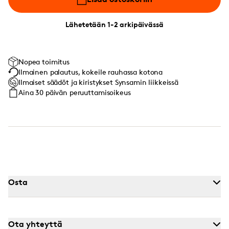
Lähetetään 1-2 arkipäivässä
Nopea toimitus
Ilmainen palautus, kokeile rauhassa kotona
Ilmaiset säädöt ja kiristykset Synsamin liikkeissä
Aina 30 päivän peruuttamisoikeus
Osta
Ota yhteyttä