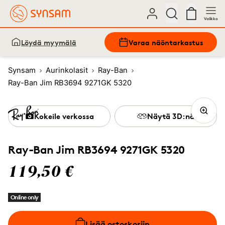
Valikko
Löydä myymälä
Varaa näöntarkastus
Synsam
Aurinkolasit
Ray-Ban
Ray-Ban Jim RB3694 9271GK 5320
Kokeile verkossa
Näytä 3D:nä
Ray-Ban Jim RB3694 9271GK 5320
119,50 €
Online only
Lisää ostoskoriin