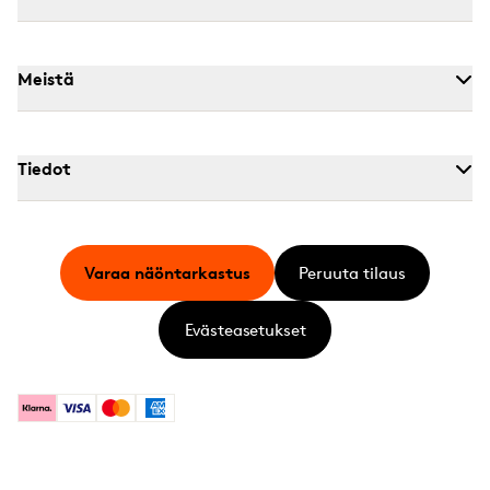
Meistä
Tiedot
Varaa näöntarkastus
Peruuta tilaus
Evästeasetukset
Klarna
Visa
Mastercard
American Express