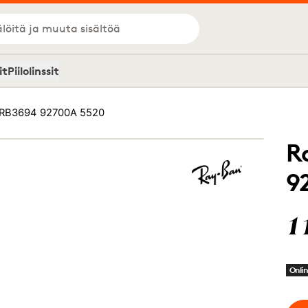
löitä ja muuta sisältöä
it
Piilolinssit
 RB3694 92700A 5520
R
9
1
Onlin