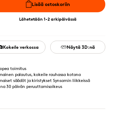
Lisää ostoskoriin
Lähetetään 1-2 arkipäivässä
Kokeile verkossa
Näytä 3D:nä
opea toimitus
lmainen palautus, kokeile rauhassa kotona
lmaiset säädöt ja kiristykset Synsamin liikkeissä
ina 30 päivän peruuttamisoikeus