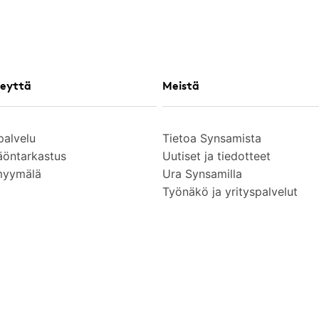
eyttä
Meistä
palvelu
Tietoa Synsamista
äöntarkastus
Uutiset ja tiedotteet
myymälä
Ura Synsamilla
Työnäkö ja yrityspalvelut