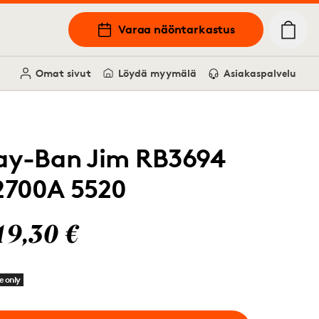
Varaa näöntarkastus
Omat sivut
Löydä myymälä
Asiakaspalvelu
ay-Ban Jim RB3694
2700A 5520
19,30 €
e only