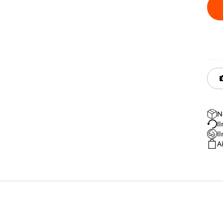
N
I
I
A