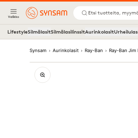
Etsi tuotteita, myymä
Valikko
Lifestyle
Silmälasit
Silmälasilinssit
Aurinkolasit
Urheilulas
Synsam
Aurinkolasit
Ray-Ban
Ray-Ban Jim