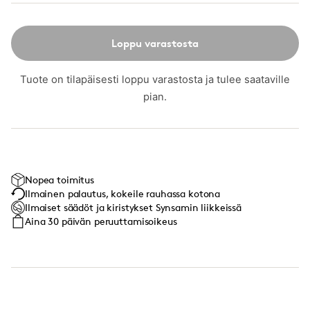
Loppu varastosta
Tuote on tilapäisesti loppu varastosta ja tulee saataville
pian.
Nopea toimitus
Ilmainen palautus, kokeile rauhassa kotona
Ilmaiset säädöt ja kiristykset Synsamin liikkeissä
Aina 30 päivän peruuttamisoikeus