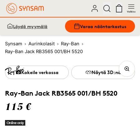
Valikko
Löydä myymälä
Varaa näöntarkastus
Synsam
Aurinkolasit
Ray-Ban
Ray-Ban Jack RB3565 001/BH 5520
Kokeile verkossa
Näytä 3D:nä
Ray-Ban Jack RB3565 001/BH 5520
115 €
Online only