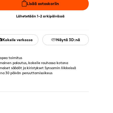
Lisää ostoskoriin
Lähetetään 1-2 arkipäivässä
Kokeile verkossa
Näytä 3D:nä
opea toimitus
lmainen palautus, kokeile rauhassa kotona
lmaiset säädöt ja kiristykset Synsamin liikkeissä
ina 30 päivän peruuttamisoikeus