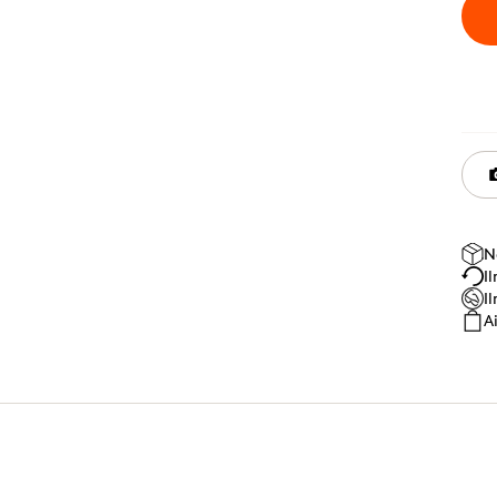
N
I
I
A