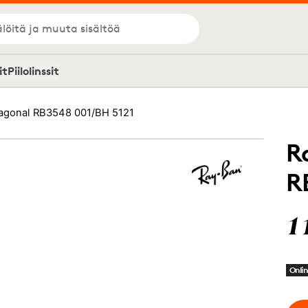
löitä ja muuta sisältöä
it
Piilolinssit
agonal RB3548 001/BH 5121
R
R
1
Onlin