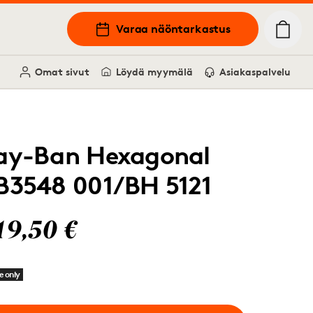
Varaa näöntarkastus
Omat sivut
Löydä myymälä
Asiakaspalvelu
ay-Ban Hexagonal
B3548 001/BH 5121
19,50 €
e only