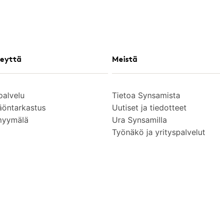
eyttä
Meistä
palvelu
Tietoa Synsamista
äöntarkastus
Uutiset ja tiedotteet
myymälä
Ura Synsamilla
Työnäkö ja yrityspalvelut