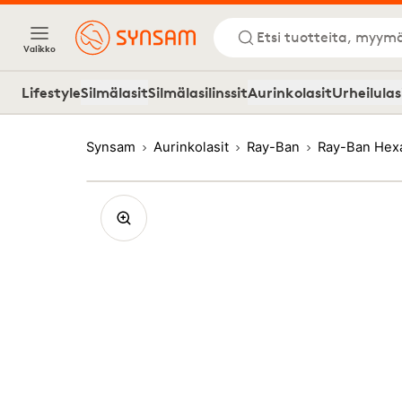
Etsi tuotteita, myymä
Valikko
Lifestyle
Silmälasit
Silmälasilinssit
Aurinkolasit
Urheilulas
Synsam
Aurinkolasit
Ray-Ban
Ray-Ban Hex