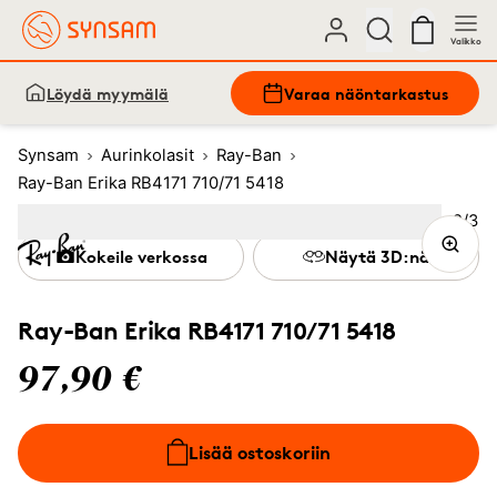
Valikko
Löydä myymälä
Varaa näöntarkastus
Synsam
Aurinkolasit
Ray-Ban
Ray-Ban Erika RB4171 710/71 5418
Kuva
2
/
3
Image
1
Image
(Current image)
2
Image
3
Kokeile verkossa
Näytä 3D:nä
Ray-Ban Erika RB4171 710/71 5418
97,90 €
Lisää ostoskoriin