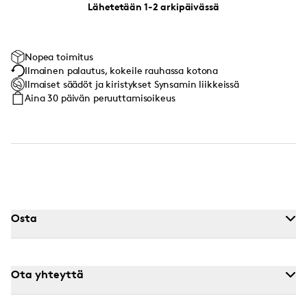
Lähetetään 1-2 arkipäivässä
Nopea toimitus
Ilmainen palautus, kokeile rauhassa kotona
Ilmaiset säädöt ja kiristykset Synsamin liikkeissä
Aina 30 päivän peruuttamisoikeus
Osta
Ota yhteyttä