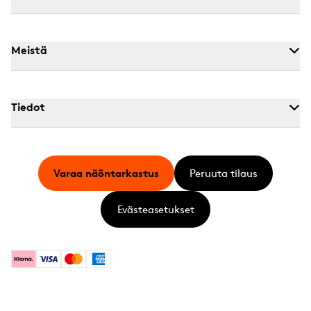
Meistä
Tiedot
Varaa näöntarkastus
Peruuta tilaus
Evästeasetukset
Klarna
Visa
Mastercard
American Express