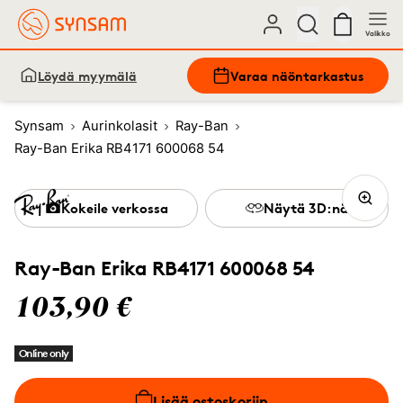
Valikko
Löydä myymälä
Varaa näöntarkastus
Synsam
Aurinkolasit
Ray-Ban
Ray-Ban Erika RB4171 600068 54
Kokeile verkossa
Näytä 3D:nä
Ray-Ban Erika RB4171 600068 54
103,90 €
Online only
Lisää ostoskoriin