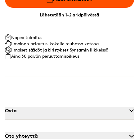
Lähetetään 1-2 arkipäivässä
Nopea toimitus
Ilmainen palautus, kokeile rauhassa kotona
Ilmaiset säädöt ja kiristykset Synsamin liikkeissä
Aina 30 päivän peruuttamisoikeus
Osta
Ota yhteyttä