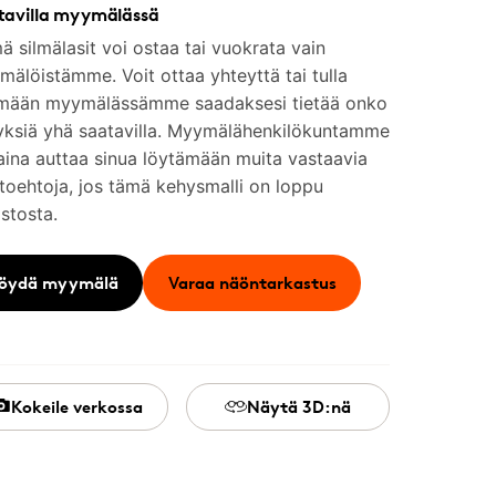
tavilla myymälässä
 silmälasit voi ostaa tai vuokrata vain
älöistämme. Voit ottaa yhteyttä tai tulla
mään myymälässämme saadaksesi tietää onko
yksiä yhä saatavilla. Myymälähenkilökuntamme
aina auttaa sinua löytämään muita vastaavia
toehtoja, jos tämä kehysmalli on loppu
stosta.
öydä myymälä
Varaa näöntarkastus
Kokeile verkossa
Näytä 3D:nä