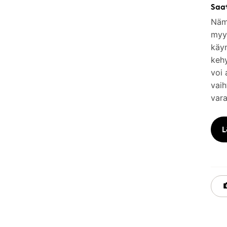
Saa
Nämä
myym
käy
keh
voi 
vaih
vara
L