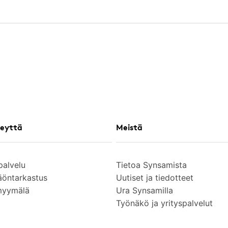
eyttä
Meistä
palvelu
Tietoa Synsamista
äöntarkastus
Uutiset ja tiedotteet
myymälä
Ura Synsamilla
Työnäkö ja yrityspalvelut