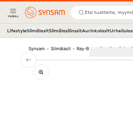
Etsi tuotteita, myymä
Valikko
Lifestyle
Silmälasit
Silmälasilinssit
Aurinkolasit
Urheilulas
Synsam
Silmälasit
Ray-Ban
Ray-Ban Erika 
Image
1