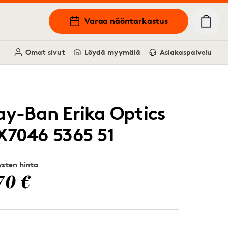
Varaa näöntarkastus
Omat sivut
Löydä myymälä
Asiakaspalvelu
ay-Ban Erika Optics
X7046 5365 51
sten hinta
70 €